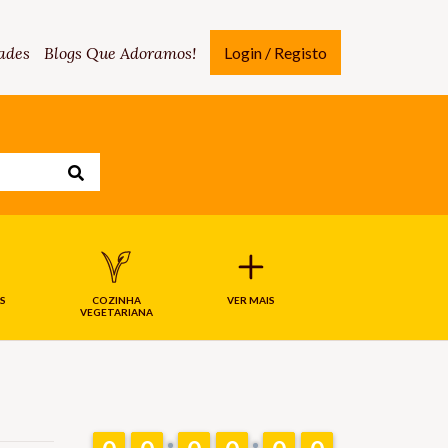
ades
Blogs Que Adoramos!
Login / Registo
S
COZINHA
VER MAIS
VEGETARIANA