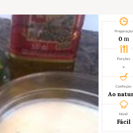
Preparação
m
0
Porções
‐
Confeção:
Ao natu
Nível:
Fácil