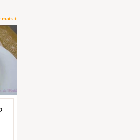
 mais +
O