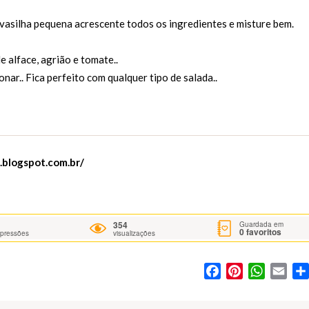
vasilha pequena acrescente todos os ingredientes e misture bem.
 alface, agrião e tomate..
ar.. Fica perfeito com qualquer tipo de salada..
.blogspot.com.br/
354
Guardada em
0
favoritos
mpressões
visualizações
Facebook
Pinterest
WhatsA
Ema