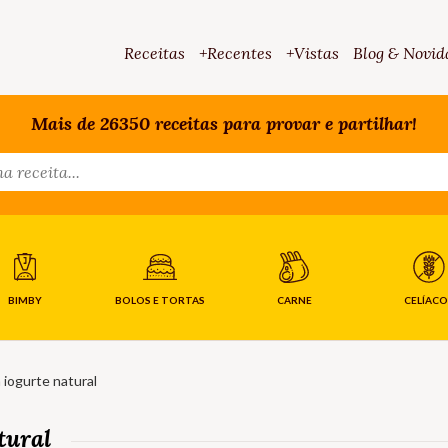
Receitas
+Recentes
+Vistas
Blog & Novid
Mais de 26350 receitas para provar e partilhar!
BIMBY
BOLOS E TORTAS
CARNE
CELÍACO
iogurte natural
tural