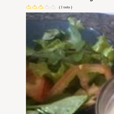
( 1 voto )