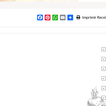
Facebook
Pinterest
WhatsApp
Email
Partilhar
Imprimir Recei
+
+
+
+
+
+