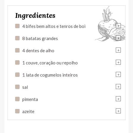
Ingredientes
+
4 bifes bem altos e tenros de boi
+
8 batatas grandes
+
4 dentes de alho
+
1 couve, coração ou repolho
+
1 lata de cogumelos inteiros
+
sal
+
pimenta
+
azeite