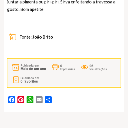
juntar a pimenta ou piri-piri. Sirva enfeitando a travessa a
gosto. Bom apetite
Fonte:
João Brito
0
26
Publicada em
Mais de um ano
impressões
visualizações
Guardada em
0
favoritos
Facebook
Pinterest
WhatsApp
Email
Partilhar