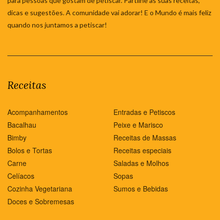
para pessoas que gostam de petiscar. Partilhe as suas receitas,
dicas e sugestões. A comunidade vai adorar! E o Mundo é mais feliz
quando nos juntamos a petiscar!
Receitas
Acompanhamentos
Entradas e Petiscos
Bacalhau
Peixe e Marisco
Bimby
Receitas de Massas
Bolos e Tortas
Receitas especiais
Carne
Saladas e Molhos
Celíacos
Sopas
Cozinha Vegetariana
Sumos e Bebidas
Doces e Sobremesas