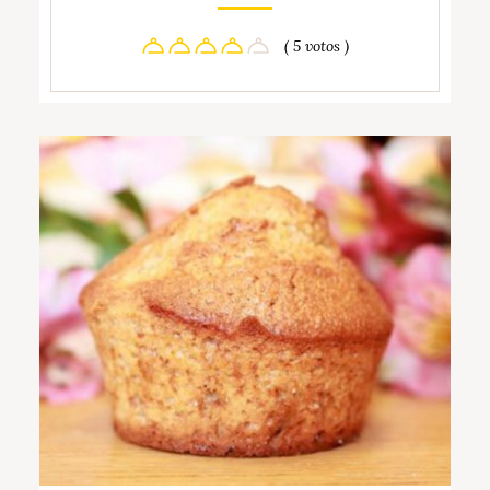
( 5 votos )