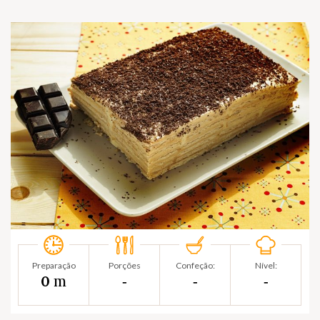
Preparação
Porções
Confeção:
Nível:
m
0
‐
‐
‐