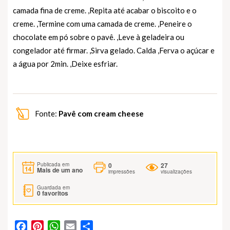
camada fina de creme. ,Repita até acabar o biscoito e o
creme. ,Termine com uma camada de creme. ,Peneire o
chocolate em pó sobre o pavê. ,Leve à geladeira ou
congelador até firmar. ,Sirva gelado. Calda ,Ferva o açúcar e
a água por 2min. ,Deixe esfriar.
Fonte:
Pavê com cream cheese
0
27
Publicada em
Mais de um ano
impressões
visualizações
Guardada em
0
favoritos
Facebook
Pinterest
WhatsApp
Email
Partilhar