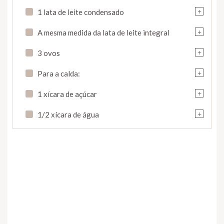
+
1 lata de leite condensado
+
A mesma medida da lata de leite integral
+
3 ovos
+
Para a calda:
+
1 xícara de açúcar
+
1/2 xícara de água