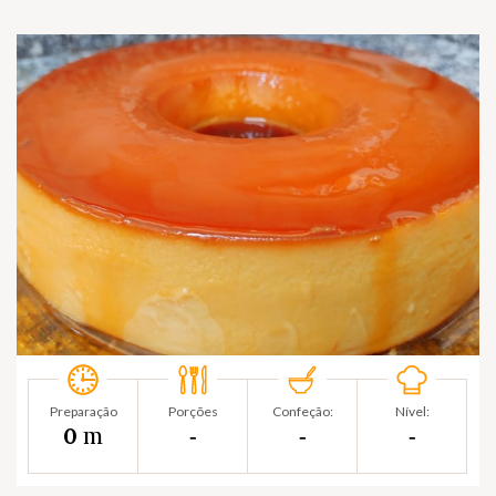
Preparação
Porções
Confeção:
Nível:
m
0
‐
‐
‐