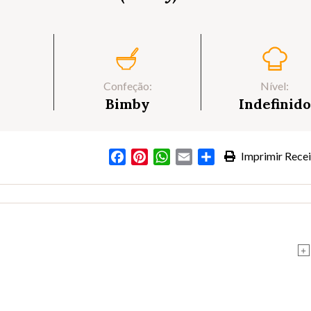
Confeção:
Nível:
Bimby
Indefinido
Facebook
Pinterest
WhatsApp
Email
Partilhar
Imprimir Recei
+