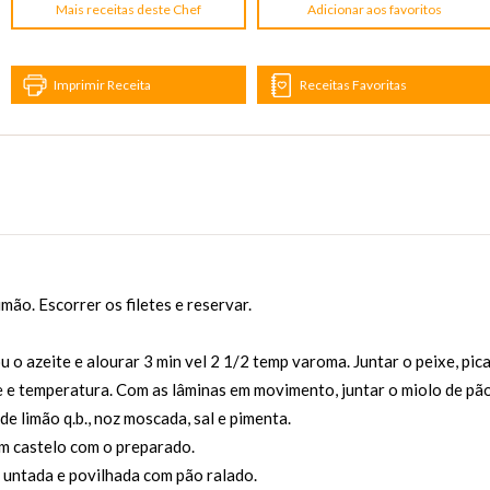
Mais receitas deste Chef
Adicionar aos favoritos
Imprimir Receita
Receitas Favoritas
imão. Escorrer os filetes e reservar.
ou o azeite e alourar 3 min vel 2 1/2 temp varoma. Juntar o peixe, pic
e e temperatura. Com as lâminas em movimento, juntar o miolo de pã
e limão q.b., noz moscada, sal e pimenta.
em castelo com o preparado.
untada e povilhada com pão ralado.