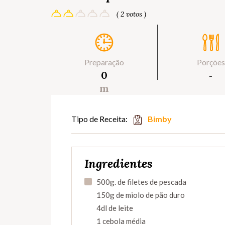
( 2 votos )
Preparação
Porções
0
‐
m
Tipo de Receita:
Bimby
Ingredientes
500g. de filetes de pescada
150g de miolo de pão duro
4dl de leite
1 cebola média