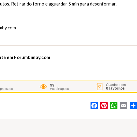
utos. Retirar do forno e aguardar 5 min para desenformar.
mby.com
enta em
Forumbimby.com
99
Guardada em
0
favoritos
mpressões
visualizações
Facebook
Pinterest
WhatsA
Ema