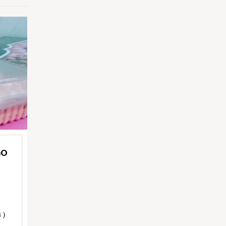
GO
 )