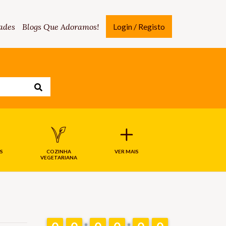
ades
Blogs Que Adoramos!
Login / Registo
S
COZINHA
VER MAIS
VEGETARIANA