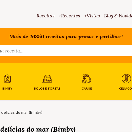
Receitas
+Recentes
+Vistas
Blog & Novid
Mais de 26350 receitas para provar e partilhar!
BIMBY
BOLOS E TORTAS
CARNE
CELÍACO
delícias do mar (Bimby)
delícias do mar (Bimby)