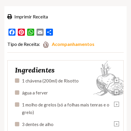
Imprimir Receita
Facebook
Pinterest
WhatsApp
Email
Partilhar
Tipo de Receita:
Acompanhamentos
Ingredientes
+
1 chávena (200ml) de Risotto
+
água a ferver
+
1 molho de grelos (só a folhas mais tenras e o
grelo)
+
3 dentes de alho