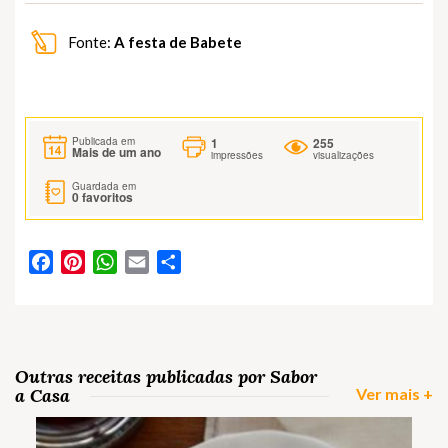
Fonte:
A festa de Babete
1
255
Publicada em
Mais de um ano
impressões
visualizações
Guardada em
0
favoritos
Facebook
Pinterest
WhatsApp
Email
Partilhar
Outras receitas publicadas por Sabor
a Casa
Ver mais +