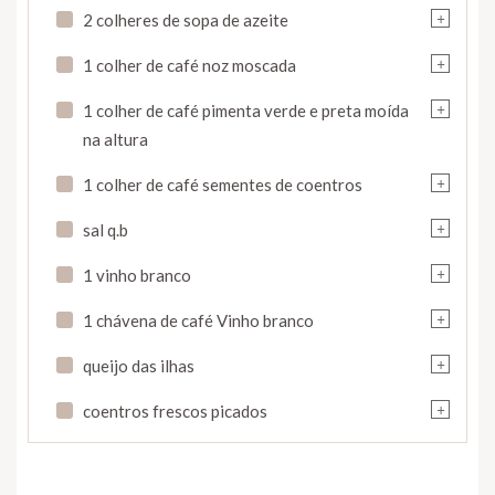
+
2 colheres de sopa de azeite
+
1 colher de café noz moscada
+
1 colher de café pimenta verde e preta moída
na altura
+
1 colher de café sementes de coentros
+
sal q.b
+
1 vinho branco
+
1 chávena de café Vinho branco
+
queijo das ilhas
+
coentros frescos picados