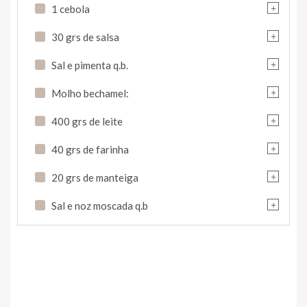
+
1 cebola
+
30 grs de salsa
+
Sal e pimenta q.b.
+
Molho bechamel:
+
400 grs de leite
+
40 grs de farinha
+
20 grs de manteiga
+
Sal e noz moscada q.b