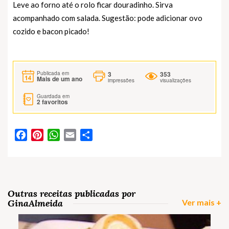
Leve ao forno até o rolo ficar douradinho. Sirva
acompanhado com salada. Sugestão: pode adicionar ovo
cozido e bacon picado!
3
353
Publicada em
Mais de um ano
impressões
visualizações
Guardada em
2
favoritos
Facebook
Pinterest
WhatsApp
Email
Partilhar
Outras receitas publicadas por
GinaAlmeida
Ver mais +