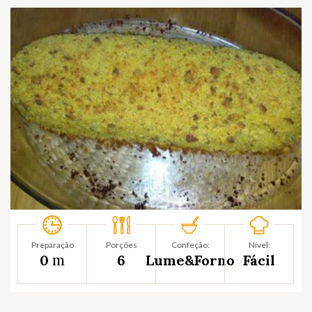
Preparação
Porções
Confeção:
Nível:
m
0
6
Lume&Forno
Fácil