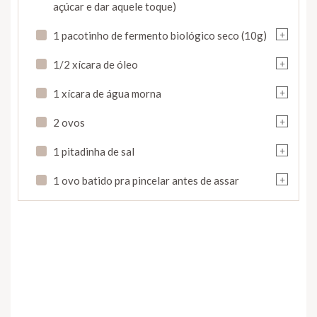
açúcar e dar aquele toque)
+
1 pacotinho de fermento biológico seco (10g)
+
1/2 xícara de óleo
+
1 xícara de água morna
+
2 ovos
+
1 pitadinha de sal
+
1 ovo batido pra pincelar antes de assar