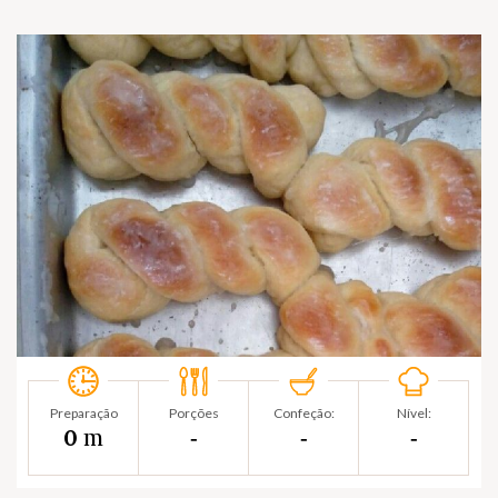
Preparação
Porções
Confeção:
Nível:
m
0
‐
‐
‐