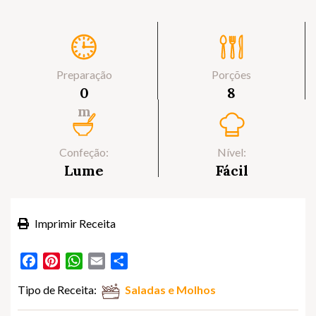
Preparação
Porções
0
8
m
Confeção:
Nível:
Lume
Fácil
Imprimir Receita
Facebook
Pinterest
WhatsApp
Email
Partilhar
Tipo de Receita:
Saladas e Molhos