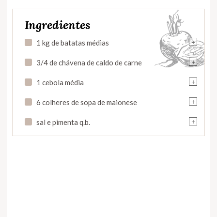
Ingredientes
+
1 kg de batatas médias
+
3/4 de chávena de caldo de carne
+
1 cebola média
+
6 colheres de sopa de maionese
+
sal e pimenta q.b.