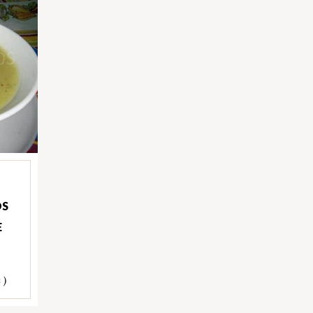
OS
E
 )