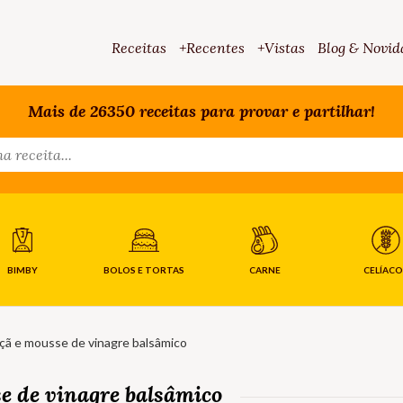
Receitas
+Recentes
+Vistas
Blog & Novid
Mais de 26350 receitas para provar e partilhar!
BIMBY
BOLOS E TORTAS
CARNE
CELÍACO
çã e mousse de vinagre balsâmico
e de vinagre balsâmico