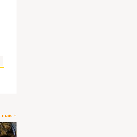
pp
il
Partilhar
 mais +