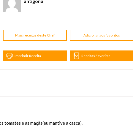
antígona
Mais receitas deste Chef
Adicionar aos favoritos
Imprimir Receita
Receitas Favoritas
 os tomates e as maçãs(eu mantive a casca).