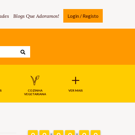
ades
Blogs Que Adoramos!
Login / Registo
S
COZINHA
VER MAIS
VEGETARIANA