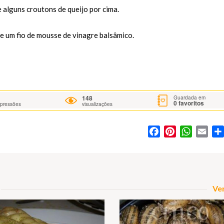
 alguns croutons de queijo por cima.
e e um fio de mousse de vinagre balsâmico.
148
Guardada em
0
favoritos
mpressões
visualizações
Facebook
Pinterest
WhatsA
Ema
Ver