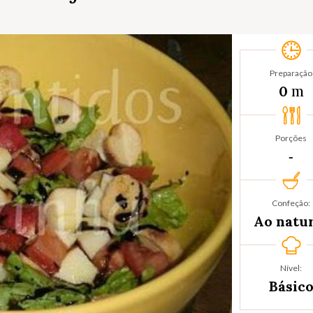
Preparação
m
0
Porções
‐
Confeção:
Ao natu
Nível:
Básic