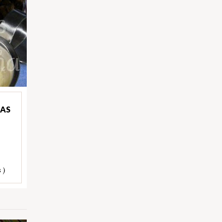
DAS
 )