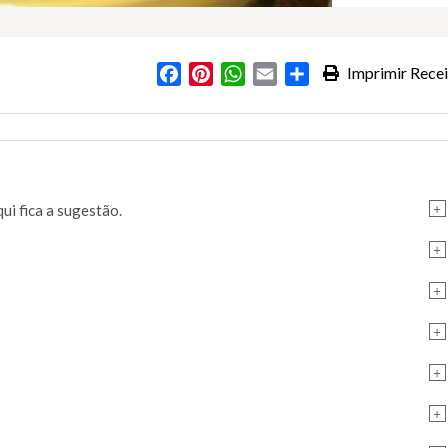
Facebook
Pinterest
WhatsApp
Email
Partilhar
Imprimir Recei
+
ui fica a sugestão.
+
+
+
+
+