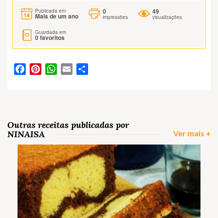
0
49
Publicada em
Mais de um ano
impressões
visualizações
Guardada em
0
favoritos
Facebook
Pinterest
WhatsApp
Email
Partilhar
Outras receitas publicadas por
NINAISA
Ver mais +