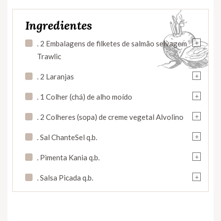
Ingredientes
+
. 2 Embalagens de filketes de salmão selvagem
Trawlic
+
. 2 Laranjas
+
. 1 Colher (chá) de alho moído
+
. 2 Colheres (sopa) de creme vegetal Alvolino
+
. Sal ChanteSel q.b.
+
. Pimenta Kania q.b.
+
. Salsa Picada q.b.