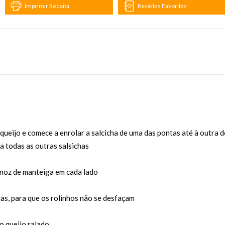
Imprimir Receita
Receitas Favoritas
queijo e comece a enrolar a salcicha de uma das pontas até à outra d
a todas as outras salsichas
 noz de manteiga em cada lado
has, para que os rolinhos não se desfaçam
o queijo ralado