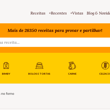
Receitas
+Recentes
+Vistas
Blog & Novid
Mais de 26350 receitas para provar e partilhar!
BIMBY
BOLOS E TORTAS
CARNE
CELÍACO
s no forno