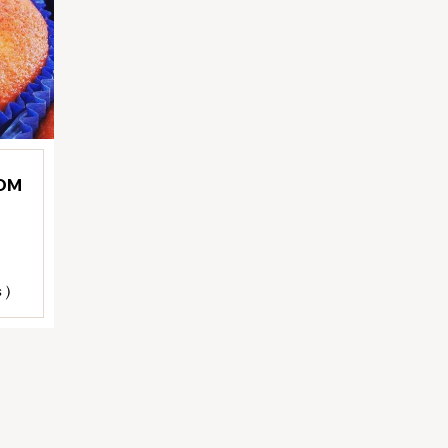
COM
 )