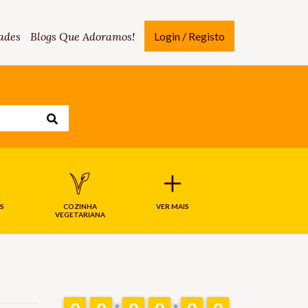
ades
Blogs Que Adoramos!
Login / Registo
S
COZINHA
VER MAIS
VEGETARIANA