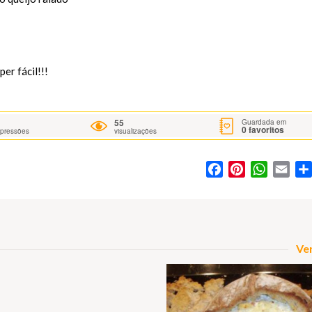
er fácil!!!
55
Guardada em
0
favoritos
mpressões
visualizações
Facebook
Pinterest
WhatsA
Ema
Ver