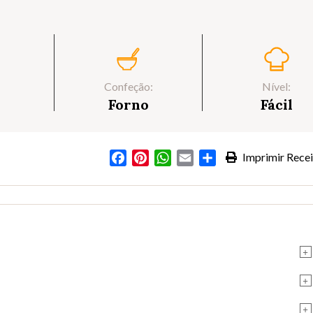
Confeção:
Nível:
Forno
Fácil
Facebook
Pinterest
WhatsApp
Email
Partilhar
Imprimir Recei
+
+
+