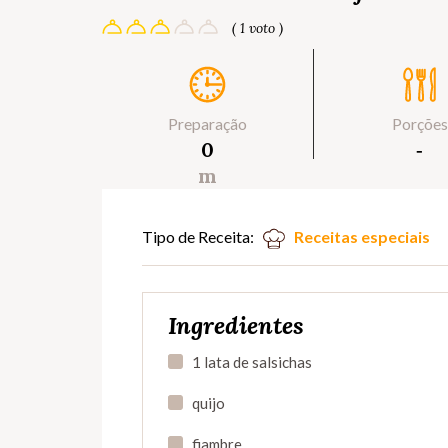
( 1 voto )
Preparação
Porções
0
‐
m
Tipo de Receita:
Receitas especiais
Ingredientes
1 lata de salsichas
quijo
fiambre