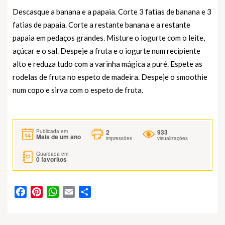
Descasque a banana e a papaia. Corte 3 fatias de banana e 3
fatias de papaia. Corte a restante banana e a restante
papaia em pedaços grandes. Misture o iogurte com o leite,
açúcar e o sal. Despeje a fruta e o iogurte num recipiente
alto e reduza tudo com a varinha mágica a puré. Espete as
rodelas de fruta no espeto de madeira. Despeje o smoothie
num copo e sirva com o espeto de fruta.
2
933
Publicada em
Mais de um ano
impressões
visualizações
Guardada em
0
favoritos
Facebook
Pinterest
WhatsApp
Email
Partilhar