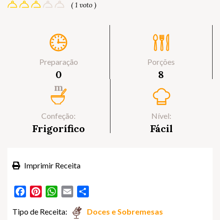
( 1 voto )
Preparação
Porções
0
8
m
Confeção:
Nível:
Frigorífico
Fácil
Imprimir Receita
Facebook
Pinterest
WhatsApp
Email
Partilhar
Tipo de Receita:
Doces e Sobremesas