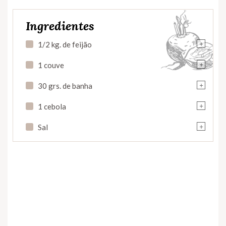
Ingredientes
+
1/2 kg. de feijão
+
1 couve
+
30 grs. de banha
+
1 cebola
+
Sal