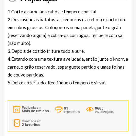
1.Corte a carne aos cubos e tempere com sal.
2.Descasque as batatas, as cenouras e a cebola e corte tuo
em cubos grossos. Coloque-os numa panela, junte o grão
(reservando algum) e cubra-os com água. Tempere com sal
(não muito).
3.Depois de cozido triture tudo a puré.
4.Estando com uma textura aveludada, então junte o knorr, a
carne, o grão reservado, esparguete partido e umas folhas
de couve partidas.
5.Deixe cozer tudo. Rectifique o tempero e sirva!
91
9665
Publicada em
Mais de um ano
impressões
visualizações
Guardada em
2
favoritos