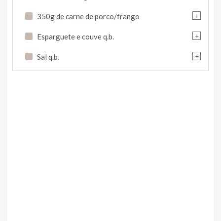
+
350g de carne de porco/frango
+
Esparguete e couve q.b.
+
Sal q.b.