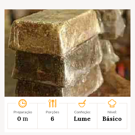
Preparação
Porções
Confeção:
Nível:
m
0
6
Lume
Básico