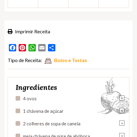
Imprimir Receita
Facebook
Pinterest
WhatsApp
Email
Partilhar
Tipo de Receita:
Bolos e Tortas
Ingredientes
+
4 ovos
+
1 chávena de açúcar
+
2 colheres de sopa de canela
+
meia chávena de púre de abóbora