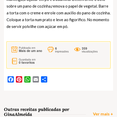
sobre um pano de cozinha,remova o papel de vegetal. Barre
a torta com o creme e enrole com auxilio do pano de cozinha.
Coloque a torta num prato e leve ao figorifico. No momento
de servir polvilhe com açúcar em pó.
6
359
Publicada em
Mais de um ano
impressões
visualizações
Guardada em
0
favoritos
Facebook
Pinterest
WhatsApp
Email
Partilhar
Outras receitas publicadas por
GinaAlmeida
Ver mais +