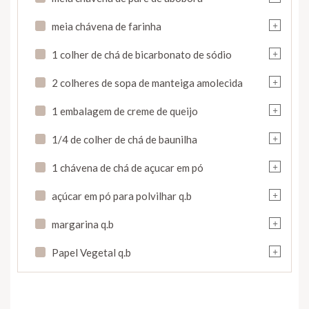
+
meia chávena de farinha
+
1 colher de chá de bicarbonato de sódio
+
2 colheres de sopa de manteiga amolecida
+
1 embalagem de creme de queijo
+
1/4 de colher de chá de baunilha
+
1 chávena de chá de açucar em pó
+
açúcar em pó para polvilhar q.b
+
margarina q.b
+
Papel Vegetal q.b