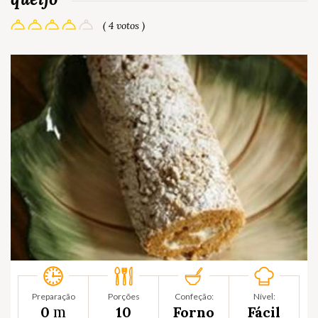
( 4 votos )
Preparação
Porções
Confeção:
Nível:
m
0
10
Forno
Fácil