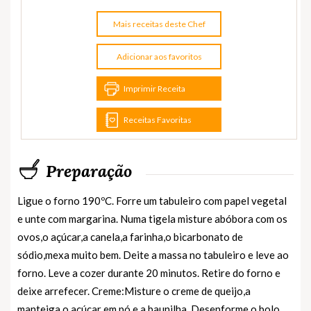
Mais receitas deste Chef
Adicionar aos favoritos
Imprimir Receita
Receitas Favoritas
Preparação
Ligue o forno 190ºC. Forre um tabuleiro com papel vegetal
e unte com margarina. Numa tigela misture abóbora com os
ovos,o açúcar,a canela,a farinha,o bicarbonato de
sódio,mexa muito bem. Deite a massa no tabuleiro e leve ao
forno. Leve a cozer durante 20 minutos. Retire do forno e
deixe arrefecer. Creme:Misture o creme de queijo,a
manteiga,o açúcar em pó e a baunilha. Desenforme o bolo