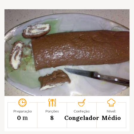
Preparação
Porções
Confeção:
Nível:
m
0
8
Congelador
Médio