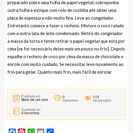
preparado sobre uma folha de papel vegetal, sobreponha
outra folha e estique com rolo de cozinha até obter uma
placa de espessura não muito fina. Leve ao congelador.
Entretanto comece a fazer o recheio. Misture o coco ralado
com a outra lata de leite condensado. Retire do congelador
a massa da torta e tente retirar o papel vegetal que está por
cima [se for necessário deixe mais um pouco no frio]. Depois
espalhe o recheio de coco por cima da massa de chocolate e
enrole com muito cuidado. Se necessitar leve novamente ao
frio para gelar. Quanto mais frio, mais fácil de enrolar
0
113
Publicada em
Mais de um ano
impressões
visualizações
Guardada em
0
favoritos
Facebook
Pinterest
WhatsApp
Email
Partilhar