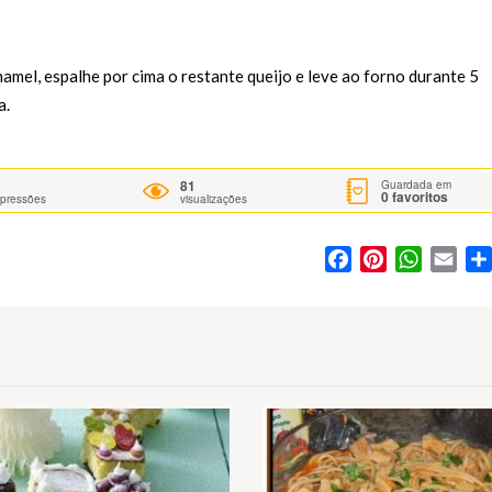
hamel, espalhe por cima o restante queijo e leve ao forno durante 5
a.
81
Guardada em
0
favoritos
mpressões
visualizações
Facebook
Pinterest
WhatsA
Ema