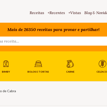
Receitas
+Recentes
+Vistas
Blog & Novid
Mais de 26350 receitas para provar e partilhar!
BIMBY
BOLOS E TORTAS
CARNE
CELÍACO
o de Cabra