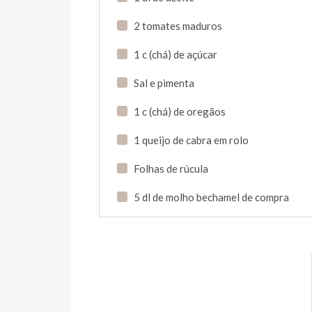
2 tomates maduros
1 c (chá) de açúcar
Sal e pimenta
1 c (chá) de oregãos
1 queijo de cabra em rolo
Folhas de rúcula
5 dl de molho bechamel de compra