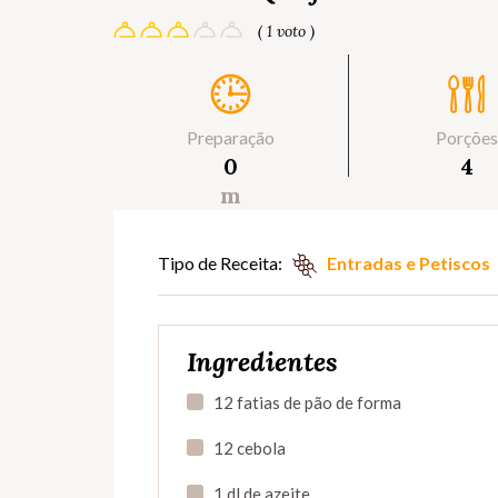
( 1 voto )
Preparação
Porções
0
4
m
Tipo de Receita:
Entradas e Petiscos
Ingredientes
12 fatias de pão de forma
12 cebola
1 dl de azeite