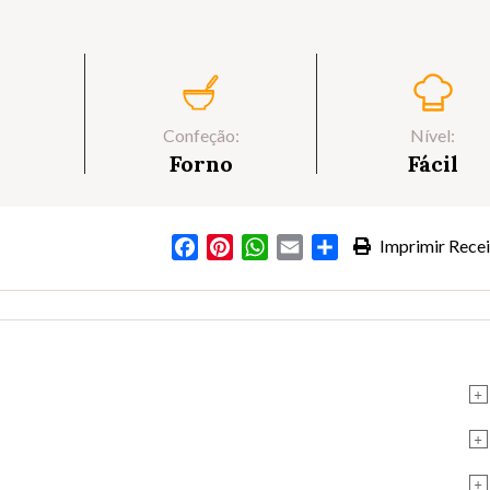
Confeção:
Nível:
Forno
Fácil
Facebook
Pinterest
WhatsApp
Email
Partilhar
Imprimir Recei
+
+
+