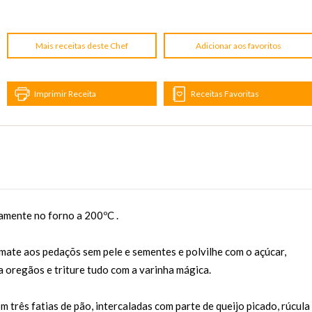
Mais receitas deste Chef
Adicionar aos favoritos
Imprimir Receita
Receitas Favoritas
iramente no forno a 200ºC .
tomate aos pedaçõs sem pele e sementes e polvilhe com o açúcar,
 oregãos e triture tudo com a varinha mágica.
m três fatias de pão, intercaladas com parte de queijo picado, rúcula