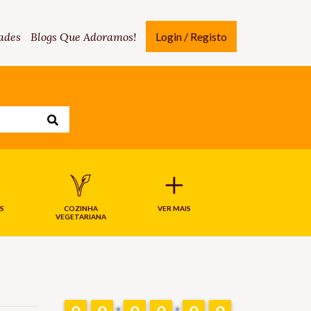
ades
Blogs Que Adoramos!
Login / Registo
S
COZINHA
VER MAIS
VEGETARIANA