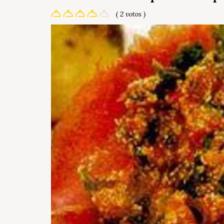
( 2 votos )