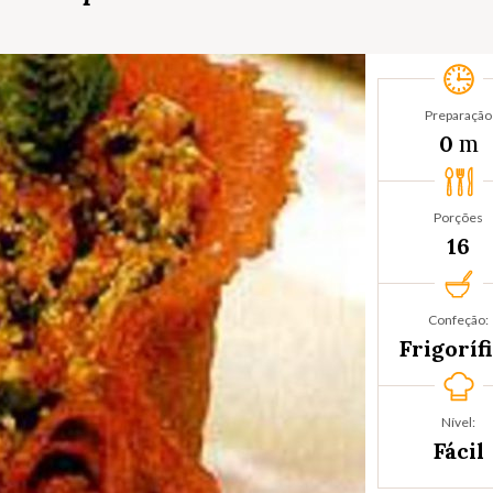
Preparação
m
0
Porções
16
Confeção:
Frigoríf
Nível:
Fácil