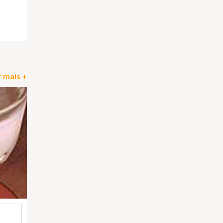
pp
il
Partilhar
 mais +