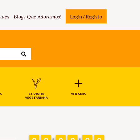
ades
Blogs Que Adoramos!
Login / Registo
S
COZINHA
VER MAIS
VEGETARIANA