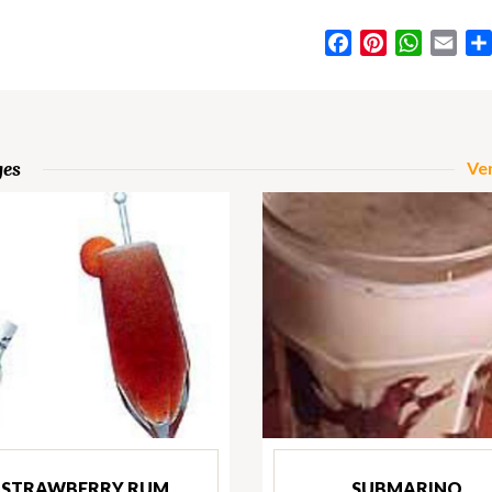
Facebook
Pinterest
WhatsA
Ema
ges
Ver
STRAWBERRY RUM
SUBMARINO