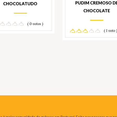
PUDIM CREMOSO D
CHOCOLATUDO
CHOCOLATE
( 0 votos )
( 1 voto 
s à maior comunidade de gulosos em Portugal. Feito por pessoas que par