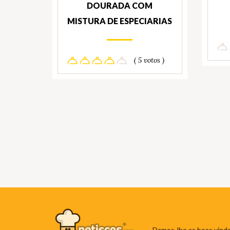
DOURADA COM
MISTURA DE ESPECIARIAS
( 5 votos )
Damos-lhe as boas vinda