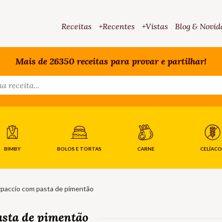
Receitas
+Recentes
+Vistas
Blog & Novid
Mais de 26350 receitas para provar e partilhar!
BIMBY
BOLOS E TORTAS
CARNE
CELÍACO
rpaccio com pasta de pimentão
asta de pimentão