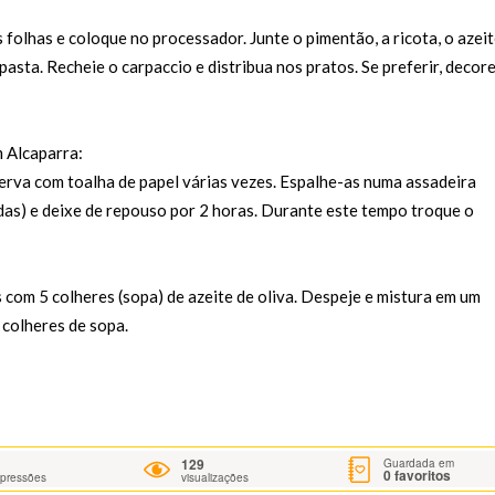
folhas e coloque no processador. Junte o pimentão, a ricota, o azei
 pasta. Recheie o carpaccio e distribua nos pratos. Se preferir, decor
m Alcaparra:
erva com toalha de papel várias vezes. Espalhe-as numa assadeira
das) e deixe de repouso por 2 horas. Durante este tempo troque o
 com 5 colheres (sopa) de azeite de oliva. Despeje e mistura em um
 colheres de sopa.
129
Guardada em
0
favoritos
mpressões
visualizações