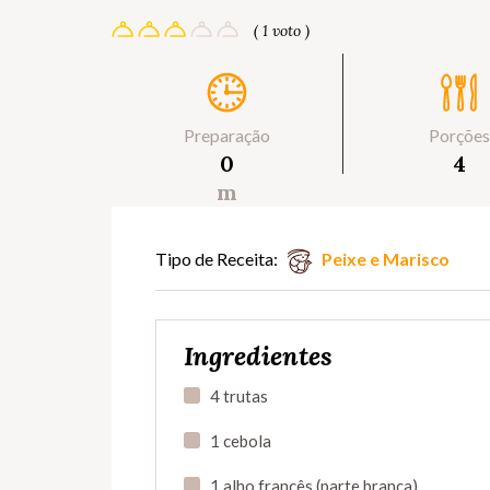
( 1 voto )
Preparação
Porções
0
4
m
Tipo de Receita:
Peixe e Marisco
Ingredientes
4 trutas
1 cebola
1 alho françês (parte branca)