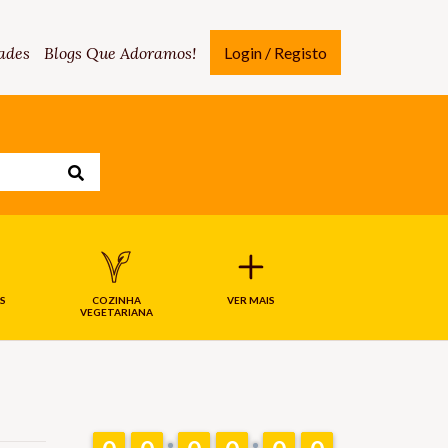
ades
Blogs Que Adoramos!
Login / Registo
S
COZINHA
VER MAIS
VEGETARIANA