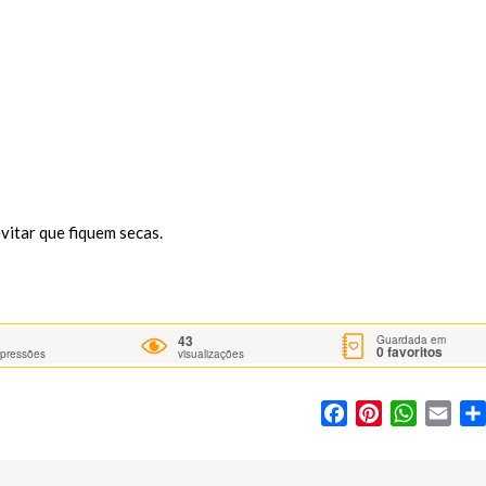
vitar que fiquem secas.
43
Guardada em
0
favoritos
mpressões
visualizações
Facebook
Pinterest
WhatsA
Ema