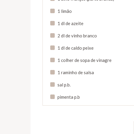
1 limão
1 dl de azeite
2 dl de vinho branco
1 dl de caldo peixe
1 colher de sopa de vinagre
1 raminho de salsa
sal p.b.
pimenta p.b