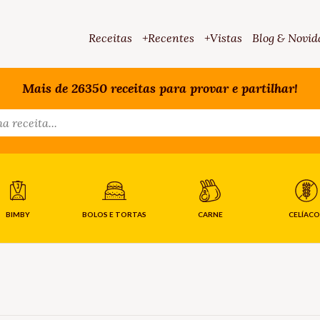
Receitas
+Recentes
+Vistas
Blog & Novid
Mais de 26350 receitas para provar e partilhar!
BIMBY
BOLOS E TORTAS
CARNE
CELÍACO