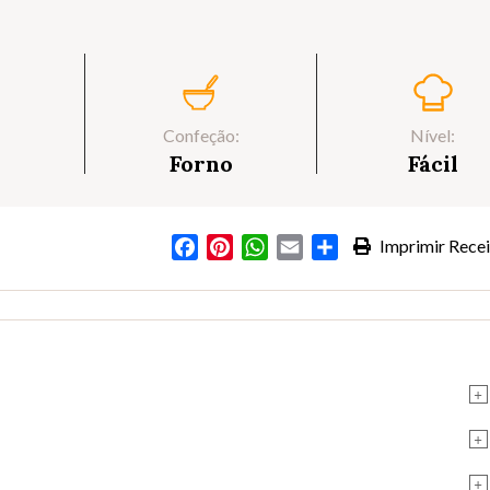
Confeção:
Nível:
Forno
Fácil
Facebook
Pinterest
WhatsApp
Email
Partilhar
Imprimir Recei
+
+
+