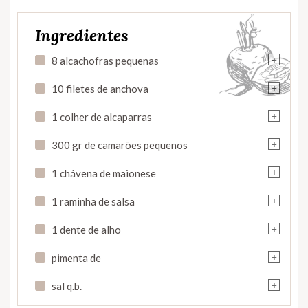
Ingredientes
+
8 alcachofras pequenas
+
10 filetes de anchova
+
1 colher de alcaparras
+
300 gr de camarões pequenos
+
1 chávena de maionese
+
1 raminha de salsa
+
1 dente de alho
+
pimenta de
+
sal q.b.