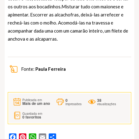
os outros aos bocadinhos.Misturar tudo com maionese e
apimentar. Escorrer as alcachofras, deixá-las arrefecer e
recheá-las com o molho. Acomodá-las na travessa e
acompanhar dada uma com um camarão inteiro, um filete de
anchova e as alcaparras.
Fonte:
Paula Ferreira
0
38
Publicada em
Mais de um ano
impressões
visualizações
Guardada em
0
favoritos
Facebook
Pinterest
WhatsApp
Email
Partilhar