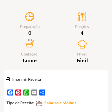
Preparação
Porções
0
4
m
Confeção:
Nível:
Lume
Fácil
Imprimir Receita
Facebook
Pinterest
WhatsApp
Email
Partilhar
Tipo de Receita:
Saladas e Molhos