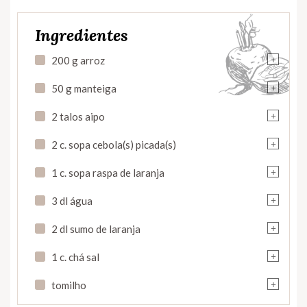
Ingredientes
+
200 g arroz
+
50 g manteiga
+
2 talos aipo
+
2 c. sopa cebola(s) picada(s)
+
1 c. sopa raspa de laranja
+
3 dl água
+
2 dl sumo de laranja
+
1 c. chá sal
+
tomilho