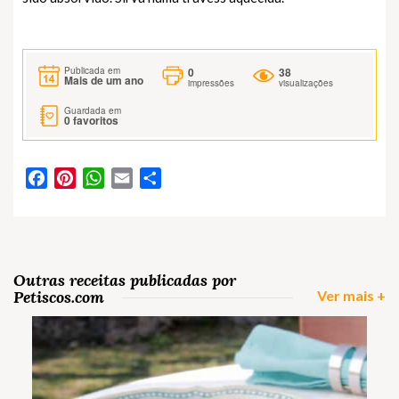
0
38
Publicada em
Mais de um ano
impressões
visualizações
Guardada em
0
favoritos
Facebook
Pinterest
WhatsApp
Email
Partilhar
Outras receitas publicadas por
Petiscos.com
Ver mais +