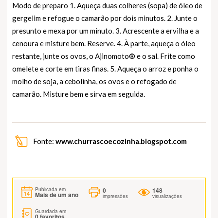
Modo de preparo 1. Aqueça duas colheres (sopa) de óleo de
gergelim e refogue o camarão por dois minutos. 2. Junte o
presunto e mexa por um minuto. 3. Acrescente a ervilha e a
cenoura e misture bem. Reserve. 4. À parte, aqueça o óleo
restante, junte os ovos, o Ajinomoto® e o sal. Frite como
omelete e corte em tiras finas. 5. Aqueça o arroz e ponha o
molho de soja, a cebolinha, os ovos e o refogado de
camarão. Misture bem e sirva em seguida.
Fonte:
www.churrascoecozinha.blogspot.com
0
148
Publicada em
Mais de um ano
impressões
visualizações
Guardada em
0
favoritos