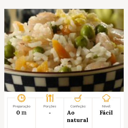
Preparação
Porções
Confeção:
Nível:
m
0
‐
Ao
Fácil
natural