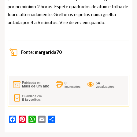
por no mínimo 2 horas. Espete quadrados de atum e folha de
louro alternadamente. Grelhe os espetos numa grelha
untada por 4 a 6 minutos. Vire de vez em quando.
Fonte:
margarida70
0
54
Publicada em
Mais de um ano
impressões
visualizações
Guardada em
0
favoritos
Facebook
Pinterest
WhatsApp
Email
Partilhar