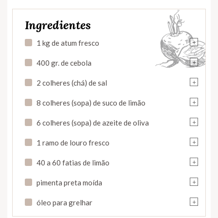
Ingredientes
+
1 kg de atum fresco
+
400 gr. de cebola
+
2 colheres (chá) de sal
+
8 colheres (sopa) de suco de limão
+
6 colheres (sopa) de azeite de oliva
+
1 ramo de louro fresco
+
40 a 60 fatias de limão
+
pimenta preta moída
+
óleo para grelhar