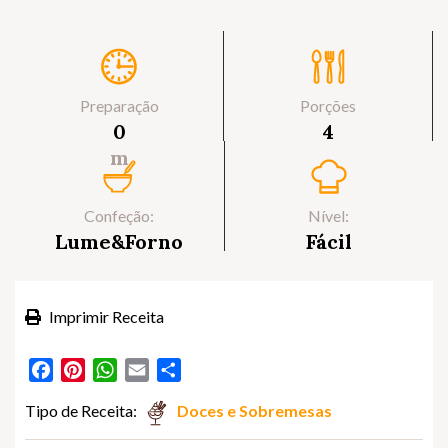
Preparação
Porções
0
4
m
Confeção:
Nível:
Lume&Forno
Fácil
Imprimir Receita
Facebook
Pinterest
WhatsApp
Email
Partilhar
Tipo de Receita:
Doces e Sobremesas