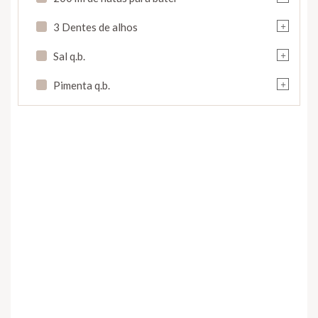
+
3 Dentes de alhos
+
Sal q.b.
+
Pimenta q.b.