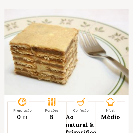
Preparação
Porções
Confeção:
Nível:
m
0
8
Ao
Médio
natural &
frigorífico