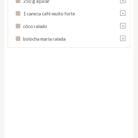
250 g açúcar
+
1 caneca café muito forte
+
côco ralado
+
bolocha maria ralada