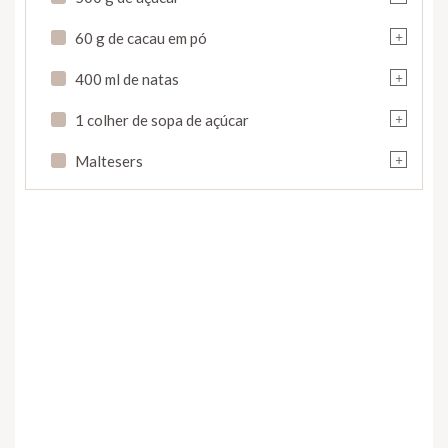
+
60 g de cacau em pó
+
400 ml de natas
+
1 colher de sopa de açúcar
+
Maltesers