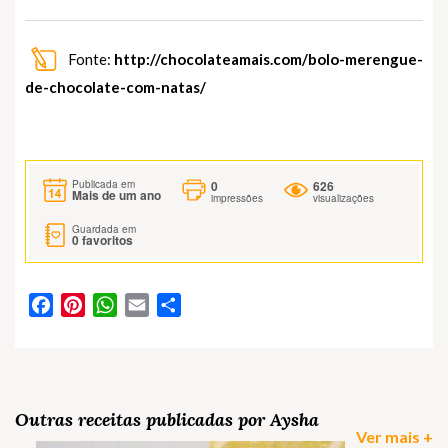
Fonte:
http://chocolateamais.com/bolo-merengue-
de-chocolate-com-natas/
0
626
Publicada em
Mais de um ano
impressões
visualizações
Guardada em
0
favoritos
Facebook
Pinterest
WhatsApp
Email
Partilhar
Outras receitas publicadas por Aysha
Ver mais +