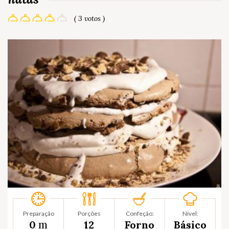
( 3 votos )
Preparação
Porções
Confeção:
Nível:
m
0
12
Forno
Básico