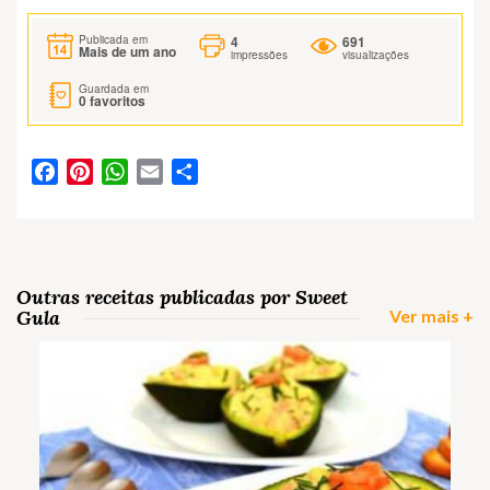
4
691
Publicada em
Mais de um ano
impressões
visualizações
Guardada em
0
favoritos
Facebook
Pinterest
WhatsApp
Email
Partilhar
Outras receitas publicadas por Sweet
Gula
Ver mais +