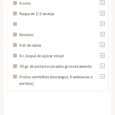
+
4 ovos
+
Raspa de 1/2 laranja
+
+
Recheio:
+
4 dl. de natas
+
4 c. (sopa) de açúcar em pó
+
50 gr. de pistácios picados grosseiramente
+
Frutos vermelhos (morangos, framboesas e
mirtilos)