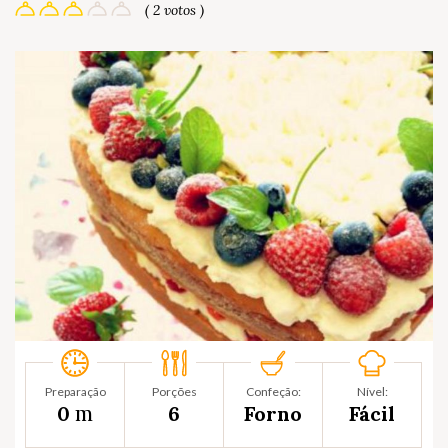
( 2 votos )
Preparação
Porções
Confeção:
Nível:
m
0
6
Forno
Fácil