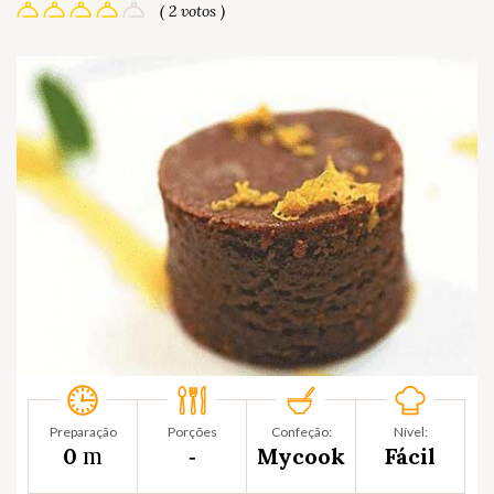
( 2 votos )
Preparação
Porções
Confeção:
Nível:
m
0
‐
Mycook
Fácil