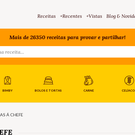
Receitas
+Recentes
+Vistas
Blog & Novid
Mais de 26350 receitas para provar e partilhar!
BIMBY
BOLOS E TORTAS
CARNE
CELÍACO
AS Á CHEFE
EFE