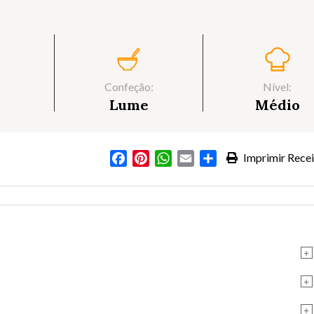
Confeção:
Nível:
Lume
Médio
Facebook
Pinterest
WhatsApp
Email
Partilhar
Imprimir Recei
+
+
+