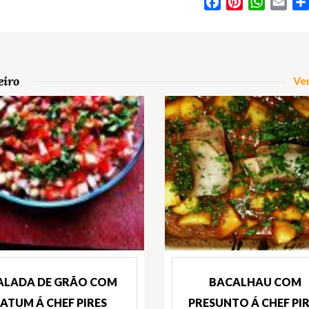
Facebook
Pinterest
WhatsA
Ema
eiro
Ver
ALADA DE GRÃO COM
BACALHAU COM
ATUM Á CHEF PIRES
PRESUNTO Á CHEF PI