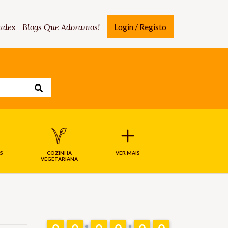
ades
Blogs Que Adoramos!
Login / Registo
S
COZINHA
VER MAIS
VEGETARIANA