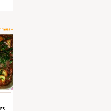
pp
il
Partilhar
 mais +
RES