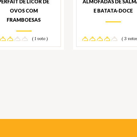
PERFAIT DE LICOR DE
ALMOFADAS DE SAL
OVOS COM
E BATATA-DOCE
FRAMBOESAS
( 1 voto )
( 3 votos