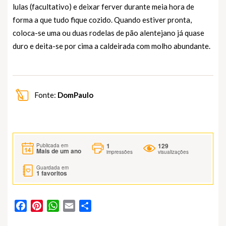
lulas (facultativo) e deixar ferver durante meia hora de
forma a que tudo fique cozido. Quando estiver pronta,
coloca-se uma ou duas rodelas de pão alentejano já quase
duro e deita-se por cima a caldeirada com molho abundante.
Fonte:
DomPaulo
1
129
Publicada em
Mais de um ano
impressões
visualizações
Guardada em
1
favoritos
Facebook
Pinterest
WhatsApp
Email
Partilhar