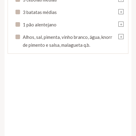
+
3 batatas médias
+
1 pão alentejano
+
Alhos, sal, pimenta, vinho branco, água, knorr
de pimento e salsa, malagueta q.b.