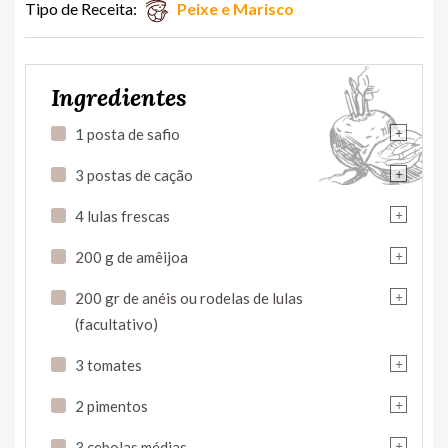
Tipo de Receita:
Peixe e Marisco
Ingredientes
+
1 posta de safio
+
3 postas de cação
+
4 lulas frescas
+
200 g de amêijoa
+
200 gr de anéis ou rodelas de lulas
(facultativo)
+
3 tomates
+
2 pimentos
+
3 cebolas médias