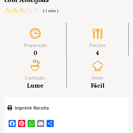
( 1 voto )
Preparação
Porções
0
4
m
Confeção:
Nível:
Lume
Fácil
Imprimir Receita
Facebook
Pinterest
WhatsApp
Email
Partilhar