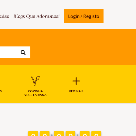
ades
Blogs Que Adoramos!
Login / Registo
S
COZINHA
VER MAIS
VEGETARIANA