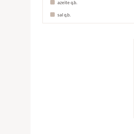
azeite q.b.
sal q.b.