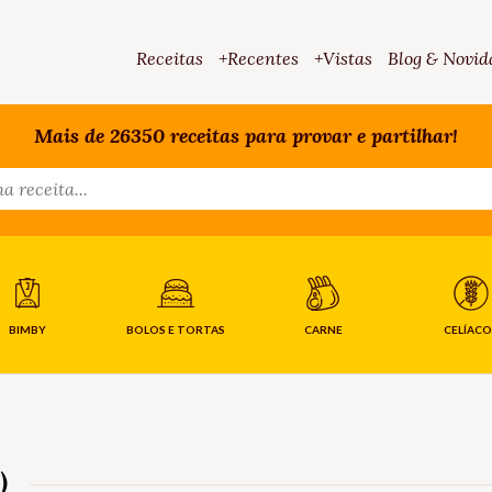
Receitas
+Recentes
+Vistas
Blog & Novid
Mais de 26350 receitas para provar e partilhar!
BIMBY
BOLOS E TORTAS
CARNE
CELÍACO
)