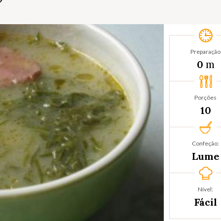
Preparação
m
0
Porções
10
Confeção:
Lume
Nível:
Fácil