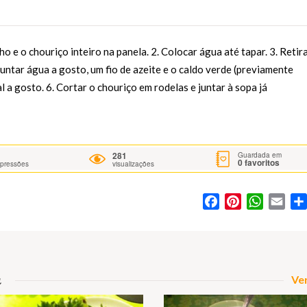
ho e o chouriço inteiro na panela. 2. Colocar água até tapar. 3. Retir
 Juntar água a gosto, um fio de azeite e o caldo verde (previamente
al a gosto. 6. Cortar o chouriço em rodelas e juntar à sopa já
281
Guardada em
0
favoritos
mpressões
visualizações
Facebook
Pinterest
WhatsA
Ema
a
Ver