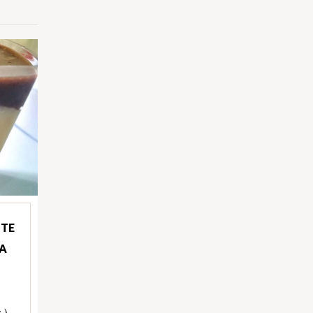
ITE
A
 )