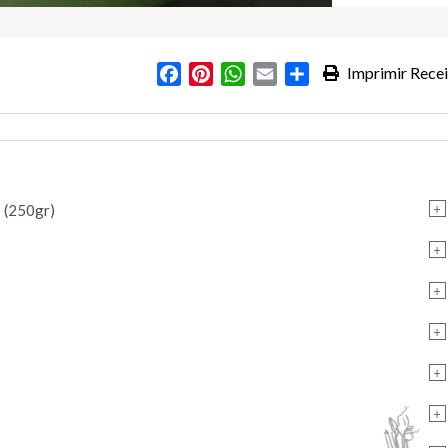
Facebook
Pinterest
WhatsApp
Email
Partilhar
Imprimir Recei
+
 (250gr)
+
+
+
+
+