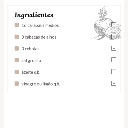
Ingredientes
+
16 carapaus médios
+
3 cabeças de alhos
+
3 cebolas
+
sal grosso
+
azeite q.b.
+
vinagre ou limão q.b.