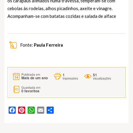
os carapaus alimados numa travessa, temperam-se com
cebolas às rodelas, alhos picadinhos, axeite e vinagre.
Acompanham-se com batatas cozidas e salada de alface
Fonte:
Paula Ferreira
1
51
Publicada em
Mais de um ano
impressões
visualizações
Guardada em
0
favoritos
Facebook
Pinterest
WhatsApp
Email
Partilhar