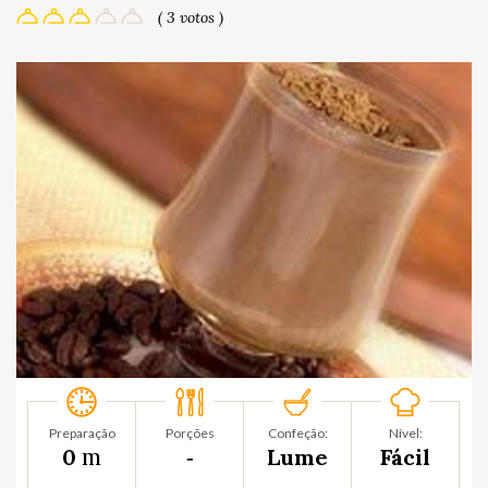
( 3 votos )
Preparação
Porções
Confeção:
Nível:
m
0
‐
Lume
Fácil