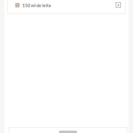
+
150 ml de leite