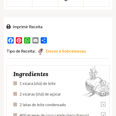
Imprimir Receita
Facebook
Pinterest
WhatsApp
Email
Partilhar
Tipo de Receita:
Doces e Sobremesas
Ingredientes
+
1 xícara (chá) de leite
+
2 xícaras (chá) de açúcar
+
2 latas de leite condensado
+
400 gramas de coco ralado (seco fresco)