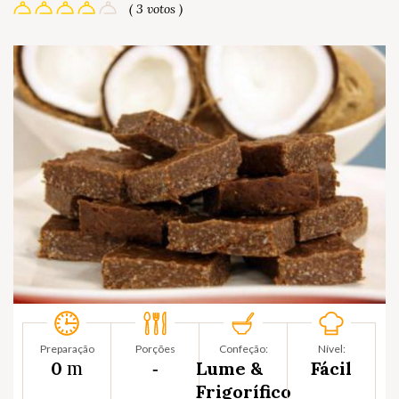
( 3 votos )
Preparação
Porções
Confeção:
Nível:
m
0
‐
Lume &
Fácil
Frigorífico