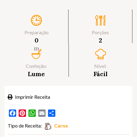
Preparação
Porções
0
2
m
Confeção:
Nível:
Lume
Fácil
Imprimir Receita
Facebook
Pinterest
WhatsApp
Email
Partilhar
Tipo de Receita:
Carne