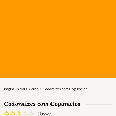
Página Inicial
>
Carne
> Codornizes com Cogumelos
Codornizes com Cogumelos
( 1 voto )