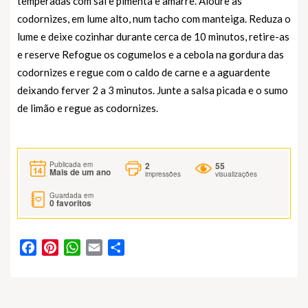
temperadas com sal e pimenta e amarre. Aloure as
codornizes, em lume alto, num tacho com manteiga. Reduza o
lume e deixe cozinhar durante cerca de 10 minutos, retire-as
e reserve Refogue os cogumelos e a cebola na gordura das
codornizes e regue com o caldo de carne e a aguardente
deixando ferver 2 a 3 minutos. Junte a salsa picada e o sumo
de limão e regue as codornizes.
2
55
Publicada em
Mais de um ano
impressões
visualizações
Guardada em
0
favoritos
Facebook
Pinterest
WhatsApp
Email
Partilhar