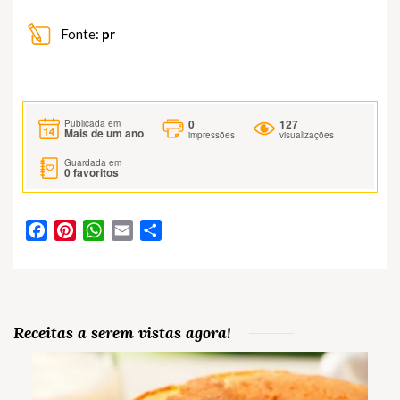
Fonte:
pr
0
127
Publicada em
Mais de um ano
impressões
visualizações
Guardada em
0
favoritos
Facebook
Pinterest
WhatsApp
Email
Partilhar
Receitas a serem vistas agora!