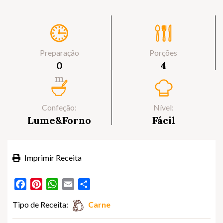
Preparação
Porções
0
4
m
Confeção:
Nível:
Lume&Forno
Fácil
Imprimir Receita
Facebook
Pinterest
WhatsApp
Email
Partilhar
Tipo de Receita:
Carne