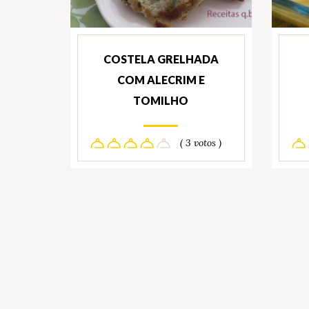
COSTELA GRELHADA
COM ALECRIM E
TOMILHO
( 3 votos )