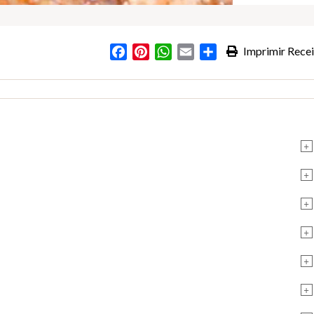
Facebook
Pinterest
WhatsApp
Email
Partilhar
Imprimir Recei
+
+
+
+
+
+