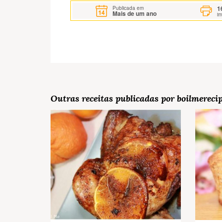
1
Publicada em
Mais de um ano
i
Outras receitas publicadas por boilmerecip