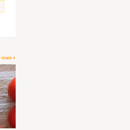
pp
il
Partilhar
 mais +