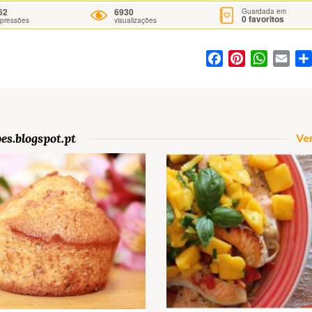
62
6930
Guardada em
0
favoritos
mpressões
visualizações
Facebook
Pinterest
WhatsA
Ema
es.blogspot.pt
Ver