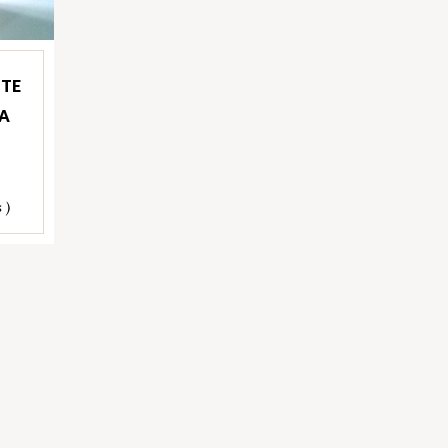
ITE
A
 )