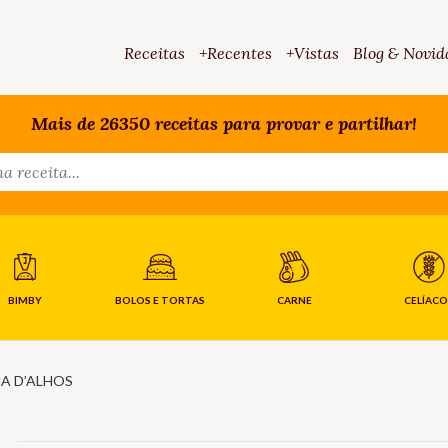
Receitas
+Recentes
+Vistas
Blog & Novid
Mais de 26350 receitas para provar e partilhar!
BIMBY
BOLOS E TORTAS
CARNE
CELÍACO
A D’ALHOS