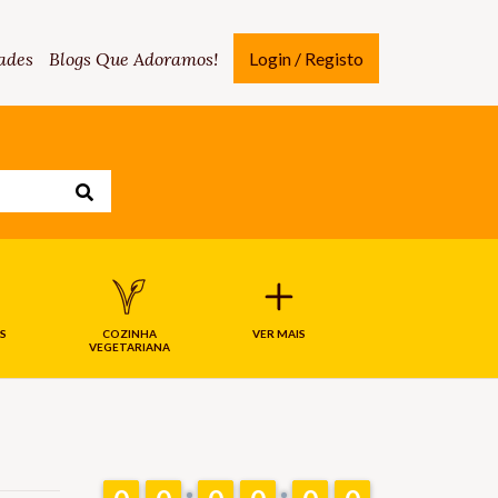
ades
Blogs Que Adoramos!
Login / Registo
S
COZINHA
VER MAIS
VEGETARIANA