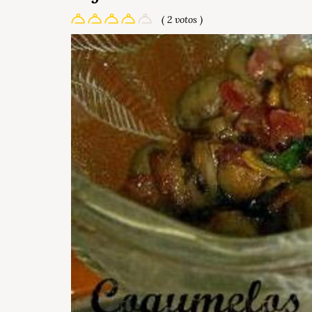
( 2 votos )