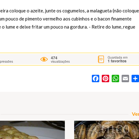
ira coloque o azeite, junte os cogumelos, a malagueta (não coloque
ne um pouco de pimento vermelho aos cubinhos e o bacon finamente
o lume e deixe fritar um pouco na gordura. - Retire do lume, regue
474
Guardada em
1
favoritos
mpressões
visualizações
Facebook
Pinterest
WhatsA
Ema
Ver