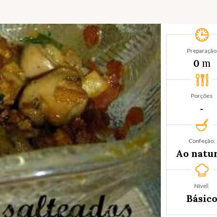
Preparação
m
0
Porções
‐
Confeção:
Ao natu
Nível:
Básic