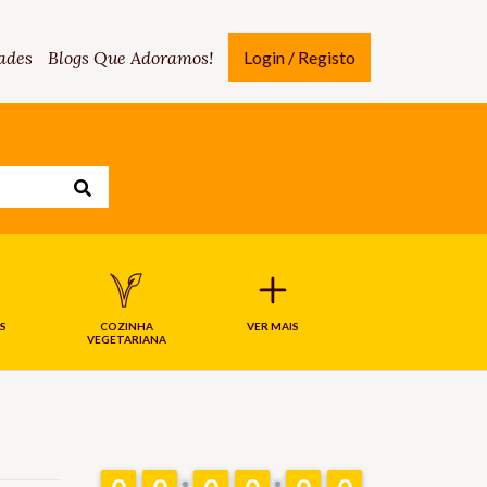
ades
Blogs Que Adoramos!
Login / Registo
S
COZINHA
VER MAIS
VEGETARIANA