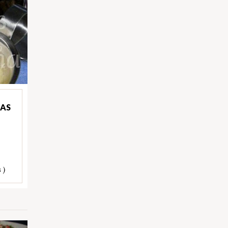
DAS
 )