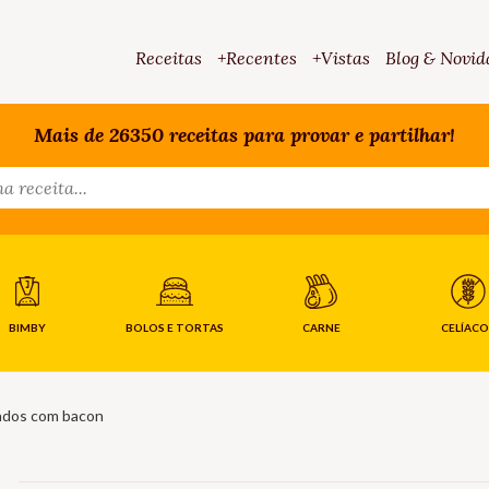
Receitas
+Recentes
+Vistas
Blog & Novid
Mais de 26350 receitas para provar e partilhar!
BIMBY
BOLOS E TORTAS
CARNE
CELÍACO
ados com bacon