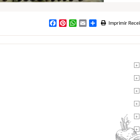
Facebook
Pinterest
WhatsApp
Email
Partilhar
Imprimir Recei
+
+
+
+
+
+