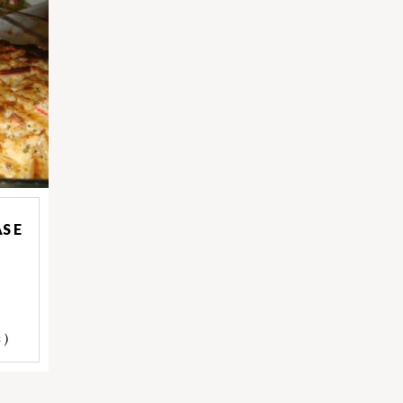
S E
 )