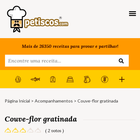
Mais de 26350 receitas para provar e partilhar!
Página Inicial
>
Acompanhamentos
> Couve-flor gratinada
Couve-flor gratinada
( 2 votos )