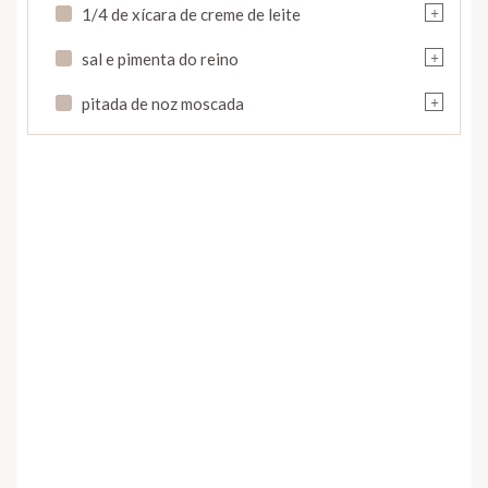
+
1/4 de xícara de creme de leite
+
sal e pimenta do reino
+
pitada de noz moscada