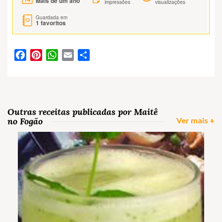
Mais de um ano
impressões
visualizações
Guardada em
1
favoritos
Facebook
Pinterest
WhatsApp
Email
Partilhar
Outras receitas publicadas por Maitê
no Fogão
Ver mais +