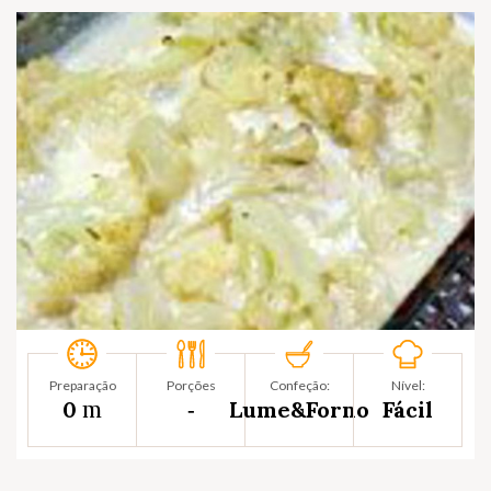
Preparação
Porções
Confeção:
Nível:
m
0
‐
Lume&Forno
Fácil