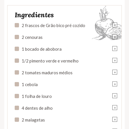
Ingredientes
+
2 frascos de Grão bico pré cozido
+
2 cenouras
+
1 bocado de abobora
+
1/2 pimento verde e vermelho
+
2 tomates maduros médios
+
1 cebola
+
1 folha de louro
+
4 dentes de alho
+
2 malagetas