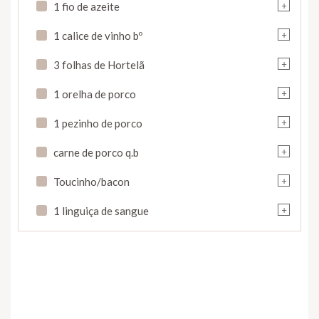
+
1 fio de azeite
+
1 calice de vinho bº
+
3 folhas de Hortelã
+
1 orelha de porco
+
1 pezinho de porco
+
carne de porco q.b
+
Toucinho/bacon
+
1 linguiça de sangue