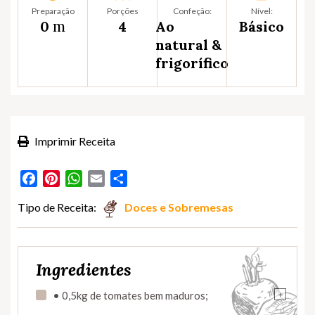
Preparação
Porções
Confeção:
Nível:
m
0
4
Ao
Básico
natural &
frigorífico
Imprimir Receita
Facebook
Pinterest
WhatsApp
Email
Partilhar
Tipo de Receita:
Doces e Sobremesas
Ingredientes
+
• 0,5kg de tomates bem maduros;