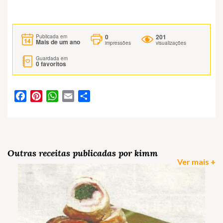
0
201
Publicada em
Mais de um ano
impressões
visualizações
Guardada em
0
favoritos
Facebook
Pinterest
WhatsApp
Email
Partilhar
Outras receitas publicadas por kimm
Ver mais +