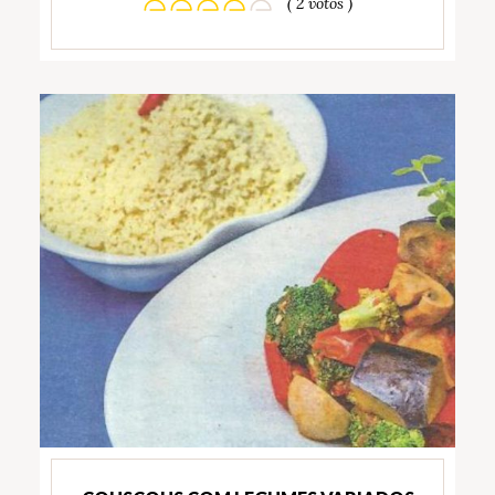
( 2 votos )