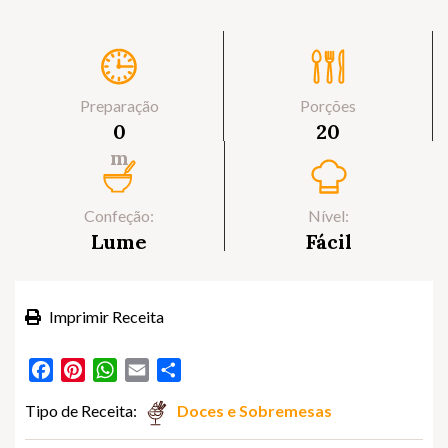
Preparação
Porções
0
20
m
Confeção:
Nível:
Lume
Fácil
Imprimir Receita
Facebook
Pinterest
WhatsApp
Email
Partilhar
Tipo de Receita:
Doces e Sobremesas