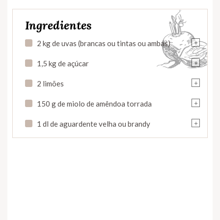
Ingredientes
+
2 kg de uvas (brancas ou tintas ou ambas)
+
1,5 kg de açúcar
+
2 limões
+
150 g de miolo de amêndoa torrada
+
1 dl de aguardente velha ou brandy