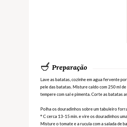
Preparação
Lave as batatas, cozinhe em agua fervente por
pele das batatas. Misture caldo com 250 ml de 
tempere com sal e pimenta. Corte as batatas as
Polha os douradinhos sobre um tabuleiro forr
° C cerca 13-15 min. e vire os douradinhos uma
Misture o tomate e a rucula com a salada de b