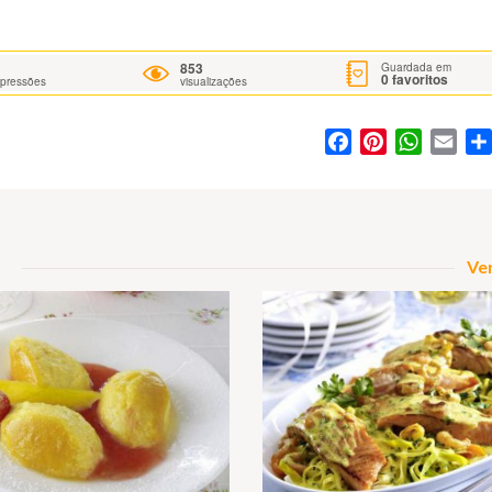
853
Guardada em
0
favoritos
mpressões
visualizações
Facebook
Pinterest
WhatsA
Ema
Ver