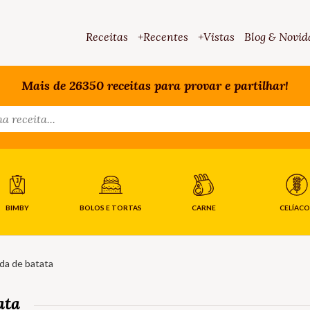
Receitas
+Recentes
+Vistas
Blog & Novid
Mais de 26350 receitas para provar e partilhar!
BIMBY
BOLOS E TORTAS
CARNE
CELÍACO
da de batata
ata