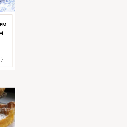
 EM
OM
 )