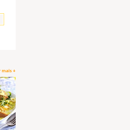
pp
il
Partilhar
 mais +