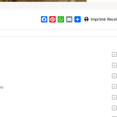
Facebook
Pinterest
WhatsApp
Email
Partilhar
Imprimir Recei
+
+
+
+
eo
+
+