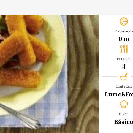
Preparação
m
0
Porções
4
Confeção:
Lume&Fo
Nível:
Básic