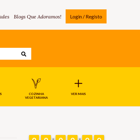
ades
Blogs Que Adoramos!
Login / Registo
S
COZINHA
VER MAIS
VEGETARIANA