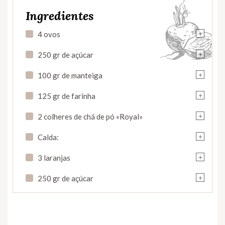
Ingredientes
+
4 ovos
+
250 gr de açúcar
+
100 gr de manteiga
+
125 gr de farinha
+
2 colheres de chá de pó «Royal»
+
Calda:
+
3 laranjas
+
250 gr de açúcar