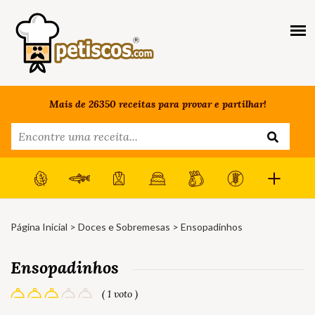
Mais de 26350 receitas para provar e partilhar!
Página Inicial
>
Doces e Sobremesas
> Ensopadinhos
Ensopadinhos
( 1 voto )