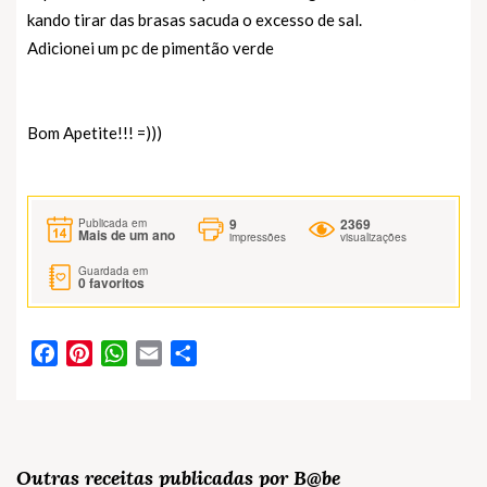
kando tirar das brasas sacuda o excesso de sal.
Adicionei um pc de pimentão verde
Bom Apetite!!! =)))
9
2369
Publicada em
Mais de um ano
impressões
visualizações
Guardada em
0
favoritos
Facebook
Pinterest
WhatsApp
Email
Partilhar
Outras receitas publicadas por B@be