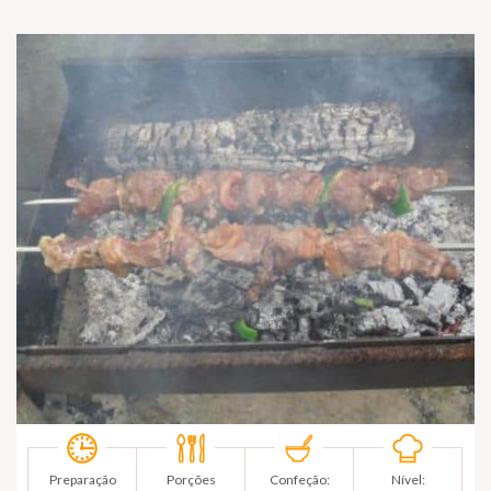
Preparação
Porções
Confeção:
Nível: